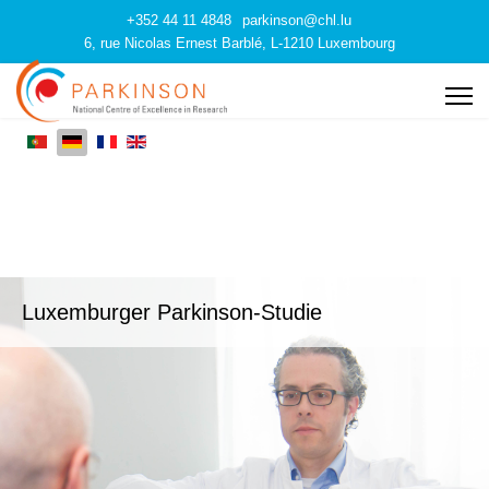
+352 44 11 4848
parkinson@chl.lu
6, rue Nicolas Ernest Barblé, L-1210 Luxembourg
Luxemburger Parkinson-Studie