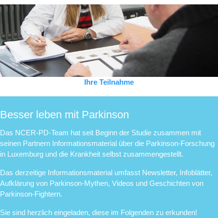
Ihre Teilnahme
Besser leben mit Parkinson
Das NCER-PD-Team hat seit Beginn der Studie zusammen mit
seinen Partnern Informationsmaterial über die Parkinson-Forschung
in Luxemburg und die Krankheit selbst zusammengestellt.
Das derzeitige Informationsmaterial umfasst Newsletter, Infoblätter,
Aufklärung von Parkinson-Mythen, Videos und Geschichten von
Parkinson-Fightern.
Sie sind herzlich eingeladen, diese im Folgenden zu erkunden!