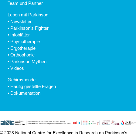
Team und Partner
Leben mit Parkinson
•
Newsletter
•
Parkinson's Fighter
•
Infoblätter
•
Physiotherapie
•
Ergotherapie
•
Orthophonie
•
Parkinson Mythen
•
Videos
Gehirnspende
•
Häufig gestellte Fragen
•
Dokumentation
© 2023 National Centre for Excellence in Research on Parkinson’s