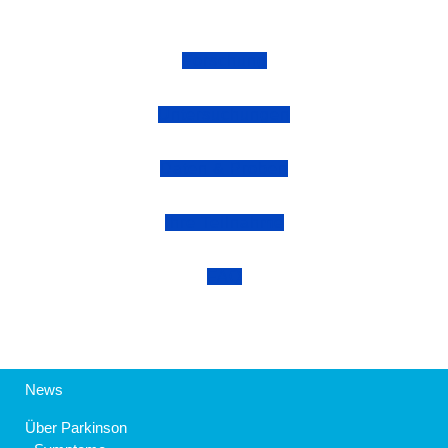
Forschung
Untersuchungen
Daten & Proben
Ihre Teilnahme
FAQ
News
Über Parkinson