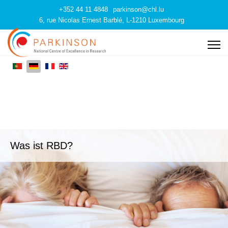
+352 44 11 4848
parkinson@chl.lu
6, rue Nicolas Ernest Barblé, L-1210 Luxembourg
Was ist RBD?