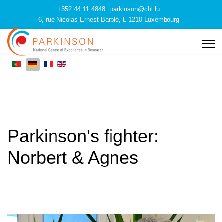
+352 44 11 4848
parkinson@chl.lu
6, rue Nicolas Ernest Barblé, L-1210 Luxembourg
Parkinson's fighter:
Norbert & Agnes