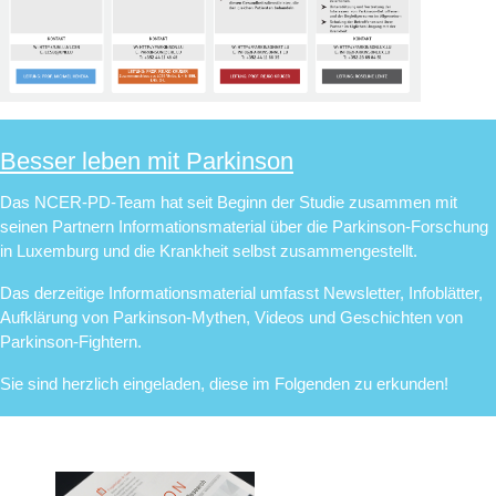
Besser leben mit Parkinson
Das NCER-PD-Team hat seit Beginn der Studie zusammen mit
seinen Partnern Informationsmaterial über die Parkinson-Forschung
in Luxemburg und die Krankheit selbst zusammengestellt.
Das derzeitige Informationsmaterial umfasst Newsletter, Infoblätter,
Aufklärung von Parkinson-Mythen, Videos und Geschichten von
Parkinson-Fightern.
Sie sind herzlich eingeladen, diese im Folgenden zu erkunden!