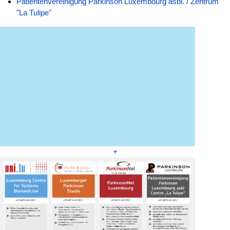
Patientenvereinigung Parkinson Luxembourg asbl. / Zentrum
"La Tulipe"
+