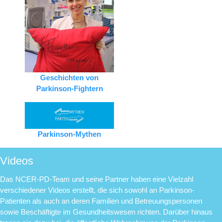
Geschichten von
Parkinson-Fightern
Parkinson-Mythen
Videos
Das NCER-PD-Team und seine Partner haben eine Vielzahl
verschiedener Videos erstellt, die sich sowohl an Parkinson-
Patienten als auch an deren Familien und Betreuungspersonen
sowie Beschäftigte im Gesundheitswesen richten. Darüber hinaus