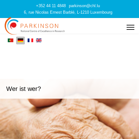
+352 44 11 4848
parkinson@chl.lu
6, rue Nicolas Ernest Barblé, L-1210 Luxembourg
Wer ist wer?