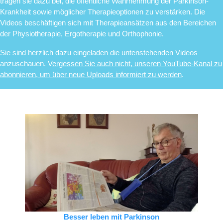
tragen sie dazu bei, die öffentliche Wahrnehmung der Parkinson-
Krankheit sowie möglicher Therapieoptionen zu verstärken. Die
Videos beschäftigen sich mit Therapieansätzen aus den Bereichen
der Physiotherapie, Ergotherapie und Orthophonie.
Sie sind herzlich dazu eingeladen die untenstehenden Videos
anzuschauen.
V
ergessen Sie auch nicht, unseren YouTube-Kanal zu
abonnieren, um über neue Uploads informiert zu werden
.
Besser leben mit Parkinson