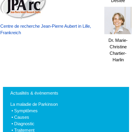
Destée
Centre de recherche Jean-Pierre Aubert in Lille,
Frankreich
Dr. Marie-
Christine
Chartier-
Harlin
Actualités & évènements
La maladie de Parkinson
•
Symptômes
•
Causes
•
Diagnostic
•
Traitement