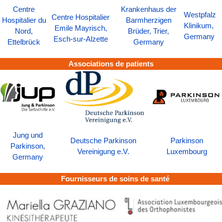
Centre
Krankenhaus der
Westpfalz
Centre Hospitalier
Hospitalier du
Barmherzigen
Klinikum,
Emile Mayrisch,
Nord,
Brüder, Trier,
Germany
Esch-sur-Alzette
Ettelbrück
Germany
Associations de patients
Jung und
Deutsche Parkinson
Parkinson
Parkinson,
Vereinigung e.V.
Luxembourg
Germany
Fournisseurs de soins de santé