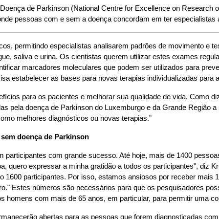
 Doença de Parkinson (National Centre for Excellence on Research
nde pessoas com e sem a doença concordam em ter especialistas a
os, permitindo especialistas analisarem padrões de movimento e tes
 saliva e urina. Os cientistas querem utilizar estes exames regula
entificar marcadores moleculares que podem ser utilizados para pre
isa estabelecer as bases para novas terapias individualizadas para 
cios para os pacientes e melhorar sua qualidade de vida. Como diz
as pela doença de Parkinson do Luxemburgo e da Grande Região a pa
como melhores diagnósticos ou novas terapias.”
u sem doença de Parkinson
participantes com grande sucesso. Até hoje, mais de 1400 pessoa
, quero expressar a minha gratidão a todos os participantes", diz Krü
ndo 1600 participantes. Por isso, estamos ansiosos por receber mai
o." Estes números são necessários para que os pesquisadores possam
ios homens com mais de 65 anos, em particular, para permitir uma 
anecerão abertas para as pessoas que forem diagnosticadas com 