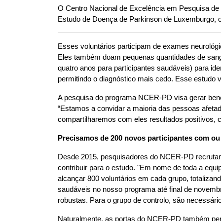
O Centro Nacional de Excelência em Pesquisa de
Estudo de Doença de Parkinson de Luxemburgo, o
Esses voluntários participam de exames neurológic
Eles também doam pequenas quantidades de sangue,
quatro anos para participantes saudáveis) para id
permitindo o diagnóstico mais cedo. Esse estudo v
A pesquisa do programa NCER-PD visa gerar benefí
“Estamos a convidar a maioria das pessoas afetad
compartilharemos com eles resultados positivos, 
Precisamos de 200 novos participantes com o
Desde 2015, pesquisadores do NCER-PD recrutam 
contribuir para o estudo. "Em nome de toda a equipa
alcançar 800 voluntários em cada grupo, totaliza
saudáveis no nosso programa até final de novembr
robustas. Para o grupo de controlo, são necessár
Naturalmente, as portas do NCER-PD também perm