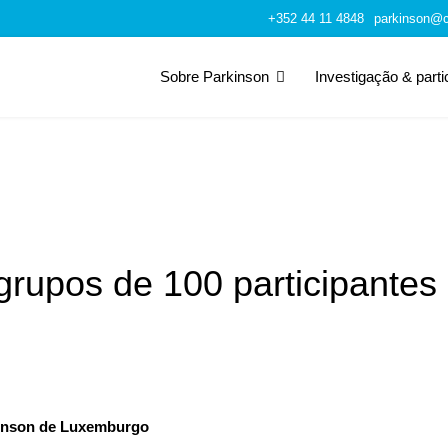
+352 44 11 4848
parkinson@c
Sobre Parkinson
Investigação & part
rupos de 100 participantes 
kinson de Luxemburgo