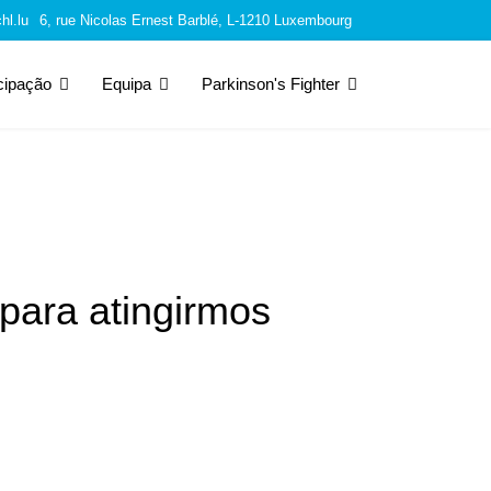
hl.lu
6, rue Nicolas Ernest Barblé, L-1210 Luxembourg
icipação
Equipa
Parkinson's Fighter
para atingirmos