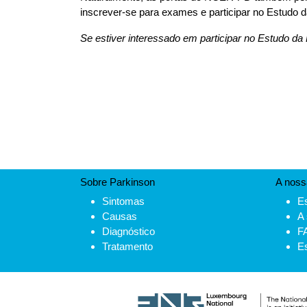
inscrever-se para exames e participar no Estudo
Se estiver interessado em participar no Estudo 
Sobre Parkinson
A noss
Sintomas
E
Causas
A 
Diagnóstico
F
Tratamento
E