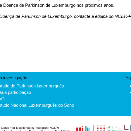
 da Doença de Parkinson de Luxemburgo nos próximos anos.
da Doença de Parkinson de Luxemburgo, contacte a equipa do NCER-
a investigação
Eq
studo de Parkinson luxemburguês
sua participação
AQ
studo Nacional Luxemburguês do Sono