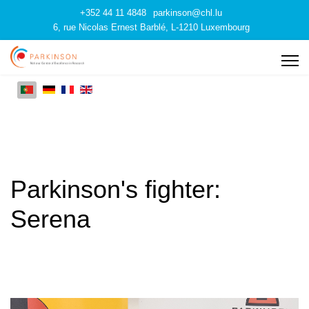
+352 44 11 4848
parkinson@chl.lu
6, rue Nicolas Ernest Barblé, L-1210 Luxembourg
Parkinson's fighter:
Serena