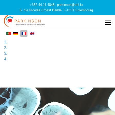
+352 44 11 4848
parkinson@chl.lu
6, rue Nicolas Ernest Barblé, L-1210 Luxembourg