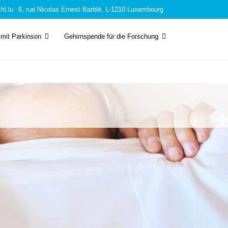
hl.lu
6, rue Nicolas Ernest Barblé, L-1210 Luxembourg
mit Parkinson
Gehirnspende für die Forschung