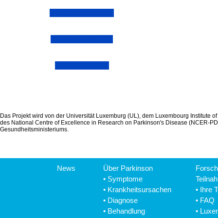
Untersuchungen
Daten & Proben
Was ist RBD?
Das Projekt wird von der Universität Luxemburg (UL), dem Luxembourg Institute 
des National Centre of Excellence in Research on Parkinson's Disease (NCER-PD) 
Gesundheitsministeriums.
News
Über Parkinson
Forsch
•
Symptome
Teilna
•
Krankheitsursachen
•
Ihre 
•
Diagnose
•
FAQ
•
Behandlung
•
Luxe