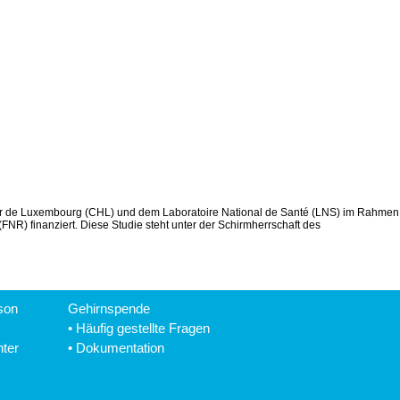
alier de Luxembourg (CHL) und dem Laboratoire National de Santé (LNS) im Rahmen
R) finanziert. Diese Studie steht unter der Schirmherrschaft des
son
Gehirnspende
•
Häufig gestellte Fragen
hter
•
Dokumentation