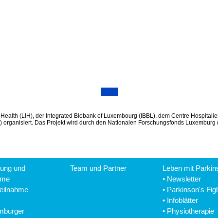
FAQ
of Health (LIH), der Integrated Biobank of Luxembourg (IBBL), dem Centre Hospit
organisiert. Das Projekt wird durch den Nationalen Forschungsfonds Luxemburg (FN
ung und
Team und Partner
Leben mit Parkin
hme
•
Newsletter
Teilnahme
•
Parkinson's Fig
•
Infoblätter
mburger
•
Physiotherapie